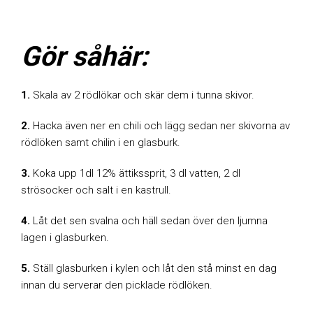
Gör såhär:
1.
Skala av 2 rödlökar och skär dem i tunna skivor.
2.
Hacka även ner en chili och lägg sedan ner skivorna av
rödlöken samt chilin i en glasburk.
3.
Koka upp 1dl 12% ättikssprit, 3 dl vatten, 2 dl
strösocker och salt i en kastrull.
4.
Låt det sen svalna och häll sedan över den ljumna
lagen i glasburken.
5.
Ställ glasburken i kylen och låt den stå minst en dag
innan du serverar den picklade rödlöken.