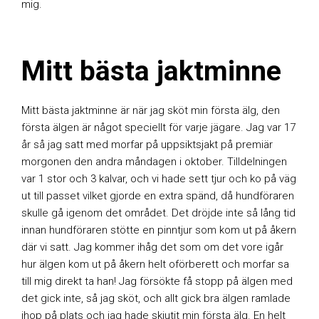
mig.
Mitt bästa jaktminne
Mitt bästa jaktminne är när jag sköt min första älg, den
första älgen är något speciellt för varje jägare. Jag var 17
år så jag satt med morfar på uppsiktsjakt på premiär
morgonen den andra måndagen i oktober. Tilldelningen
var 1 stor och 3 kalvar, och vi hade sett tjur och ko på väg
ut till passet vilket gjorde en extra spänd, då hundföraren
skulle gå igenom det området. Det dröjde inte så lång tid
innan hundföraren stötte en pinntjur som kom ut på åkern
där vi satt. Jag kommer ihåg det som om det vore igår
hur älgen kom ut på åkern helt oförberett och morfar sa
till mig direkt ta han! Jag försökte få stopp på älgen med
det gick inte, så jag sköt, och allt gick bra älgen ramlade
ihop på plats och jag hade skjutit min första älg. En helt