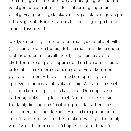
liten har jag varit intresserade av matlagning och det har
verkligen passat rätt in i jakten. Tillvaratagningen är
otroligt viktig för mig, de ska vara hygieniskt och göras på
ett snyggt sätt. För det fällda viltet som ligger på backen
är nu ett livsmedel.
Jaktlycka för mig är inte bara att man lyckas fälla ett vilt
(självklart är det en bonus, det ska man inte sticka under
stol med) utan att förvalta viltet, alltså kunna avstå ett
skott för att exempelvis spara den fina bocken till nästa
år för att han ska föra över sina gener vilket kommer
gynna stammen. Att få vara med om spänning och
upplevelse är också jaktlycka för mig. Alltså att få se ett
djur och komma upp i puls kan räcka. Den upplevelsen
sätter sig också på jakt minnet. När min bror sköt sin
första älg fick jag en sån otrolig puls utan att ens se
situationen, hela jag skakade. Han sa bara på radion att
hundföraren som var i närheten skulle vara tyst för en älg
var påväg till honom och då höjdes pulsen till max för