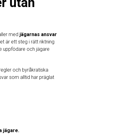
er utan
faller med
jägarnas ansvar
 är ett steg i rätt riktning
åde uppfödare och jägare
 regler och byråkratiska
var som alltid har präglat
a jägare.