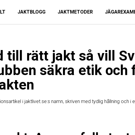
ILT
JAKTBLOGG
JAKTMETODER
JÄGAREXAM
 till rätt jakt så vill 
ubben säkra etik och 
jakten
ionsartikel i jaktlivet.se:s namn, skriven med tydlig hållning och 