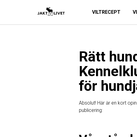
VILTRECEPT
V
Rätt hund
Kennelkl
för hund
Absolut! Här är en kort opin
publicering: