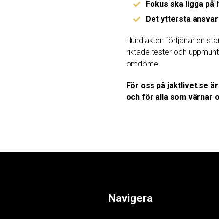
Fokus ska ligga på h
Det yttersta ansvare
Hundjakten förtjänar en star
riktade tester och uppmuntr
omdöme.
För oss på jaktlivet.se är
och för alla som värnar 
Navigera