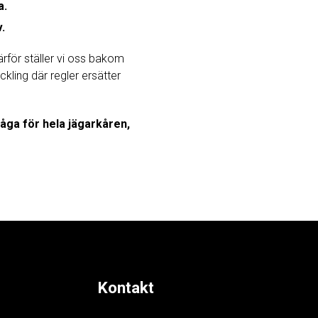
a.
.
Därför ställer vi oss bakom
ckling där regler ersätter
fråga för hela jägarkåren,
Kontakt