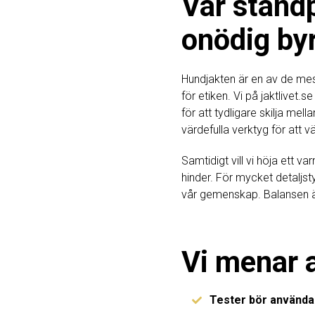
Vår ståndp
onödig byr
Hundjakten är en av de mest
för etiken. Vi på jaktlivet.s
för att tydligare skilja me
värdefulla verktyg för att väl
Samtidigt vill vi höja ett v
hinder. För mycket detaljst
vår gemenskap. Balansen ä
Vi menar a
Tester bör använd