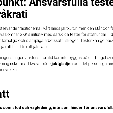
unkt: Ansvarsfulla test
åkrati
 levande traditionerna i vårt lands jaktkultur, men den står och 
e välkomnar SKK:s initiativ med särskilda tester för stöthundar – det
llan lämpliga och olämpliga arbetssätt i skogen. Tester kan ge b
ja rätt hund till rätt jaktform.
arningens finger. Jaktens framtid kan inte byggas på en djungel av
yrning riskerar att kväva både
jaktglädjen
och det personliga ans
r nyckeln.
tt
as som
stöd och vägledning
, inte som hinder för ansvarsfull