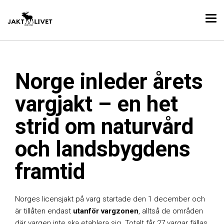
Norge inleder årets
vargjakt – en het
strid om naturvård
och landsbygdens
framtid
Norges licensjakt på varg startade den 1 december och
är tillåten endast
utanför vargzonen
, alltså de områden
där vargen inte ska etablera sig. Totalt får 27 vargar fällas,