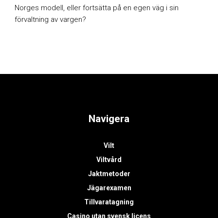
Norges modell, eller fortsätta på en egen väg i sin
förvaltning av vargen?
Navigera
Vilt
Viltvård
Jaktmetoder
Jägarexamen
Tillvaratagning
Casino utan svensk licens