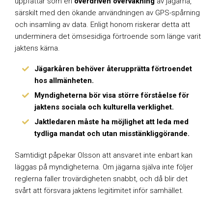
uppfattar som en
överdriven övervakning
av jägarna,
särskilt med den ökande användningen av GPS-spårning
och insamling av data. Enligt honom riskerar detta att
underminera det ömsesidiga förtroende som länge varit
jaktens kärna.
Jägarkåren behöver återupprätta förtroendet
hos allmänheten.
Myndigheterna bör visa större förståelse för
jaktens sociala och kulturella verklighet.
Jaktledaren måste ha möjlighet att leda med
tydliga mandat och utan misstänkliggörande.
Samtidigt påpekar Olsson att ansvaret inte enbart kan
läggas på myndigheterna. Om jägarna själva inte följer
reglerna faller trovärdigheten snabbt, och då blir det
svårt att försvara jaktens legitimitet inför samhället.