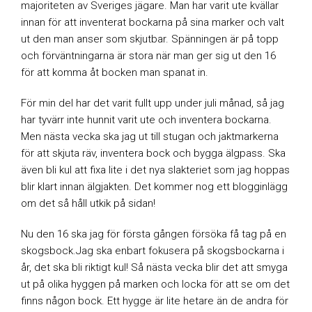
majoriteten av Sveriges jägare. Man har varit ute kvällar
innan för att inventerat bockarna på sina marker och valt
ut den man anser som skjutbar. Spänningen är på topp
och förväntningarna är stora när man ger sig ut den 16
för att komma åt bocken man spanat in.
För min del har det varit fullt upp under juli månad, så jag
har tyvärr inte hunnit varit ute och inventera bockarna.
Men nästa vecka ska jag ut till stugan och jaktmarkerna
för att skjuta räv, inventera bock och bygga älgpass. Ska
även bli kul att fixa lite i det nya slakteriet som jag hoppas
blir klart innan älgjakten. Det kommer nog ett blogginlägg
om det så håll utkik på sidan!
Nu den 16 ska jag för första gången försöka få tag på en
skogsbock.Jag ska enbart fokusera på skogsbockarna i
år, det ska bli riktigt kul! Så nästa vecka blir det att smyga
ut på olika hyggen på marken och locka för att se om det
finns någon bock. Ett hygge är lite hetare än de andra för