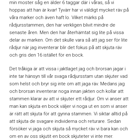
min moster såg en älder 6 taggar där i våras, så vi
hoppas att han är kvar! Tyvärr har vi väldigt mycket räv på
våra marker och även haft lo. Vilket märks på
rådjursstammen, den har verkligen blivit mindre de
senaste åren. Men den har återhämtat sig lite på vissa
delar av marken. Om det skulle vara så att jag ser för lite
rådjur när jag inventerar blir det fokus på att skjuta räv
och gris den 16 istället för en bock.
Det tråkiga är att vissa i jaktlaget jag och brorsan jagar i
inte tar hänsyn till vår svaga rådjursstam utan skjuter vad
som helst och bryr sig inte om att jaga räv. Medans jag
och brorsan inventerar noga innan jakten och kollar att
stammen klarar av att vi skjuter ett rådjur. Om vi anser att
man kan skjuta en bock väljer vi noga ut en som vi anser
är rätt att skjuta för att gynna stammen. Vi siktar alltid på
att skjuta de svagare individerna och returare. Sedan
försöker vi jaga och skjuta så mycket räv vi bara kan och
om en av oss skjutit en bock skjuteter vi inte mer.