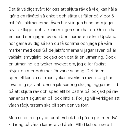
Det är väldigt svårt för oss att skjuta räv då vi ej kan hålla
igång en rävåtel så enkelt och sätta ut fällor då vi bor 6
mil från jaktmarkerna. Även har vi ingen hund som jagar
räv i jaktlaget och vi känner ingen som har en. Om du har
en hund som jagar räv och bor i närheten eller i Uppland
hör gärna av dig så kan du få komma och jaga på våra
marker med oss! Så de jaktformerna vi jagar räven på är
vakjakt, smygjakt, lockjakt och det är en utmaning. Dock
en utmaning jag tycker mycket om, jag gillar faktist
rävjakten mer och mer för varje säsong. Det är en
speciell känsla när man lyckas överlista räven. Jag har
lovat mig själv att denna jaktsäsong ska jag lägga mer tid
på att skjuta räv och speciellt bli bättre på lockjakt på räv
har enbart skjutit en på lock hittills. För jag vill verkligen att
våran rådjursstam ska bli som den va förr!
Men nu en rolig nyhet är att vi fick bild på en get med två
kid idag på våran kamera vid åteln. Alltid kul och se att