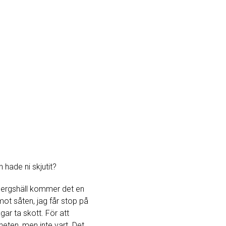
 hade ni skjutit?
en bergshäll kommer det en
mot såten, jag får stop på
gar ta skott. För att
heten, men inte vart. Det