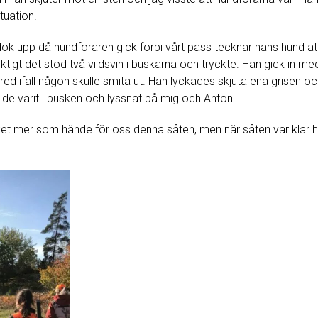
tuation!
 dök upp då hundföraren gick förbi vårt pass tecknar hans hund at
ktigt det stod två vildsvin i buskarna och tryckte. Han gick in m
d ifall någon skulle smita ut. Han lyckades skjuta ena grisen oc
 de varit i busken och lyssnat på mig och Anton.
t mer som hände för oss denna såten, men när såten var klar had