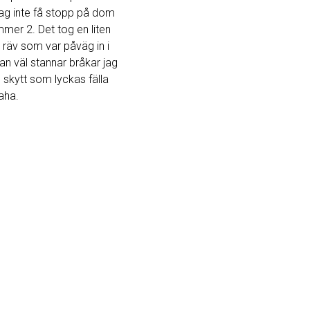
 jag inte få stopp på dom
mmer 2. Det tog en liten
 räv som var påväg in i
n väl stannar bråkar jag
 skytt som lyckas fälla
aha.