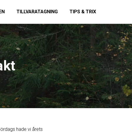
EN
TILLVARATAGNING
TIPS & TRIX
akt
lördags hade vi årets