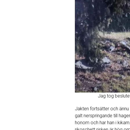
Jag tog beslutet
Jakten fortsätter och ännu e
galt nerspringande till hag
honom och har han i kikarn. 
rikoschett risken är hög om