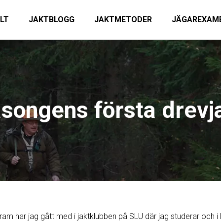
ILT
JAKTBLOGG
JAKTMETODER
JÄGAREXAM
songens första drevj
ram har jag gått med i jaktklubben på SLU där jag studerar och i 