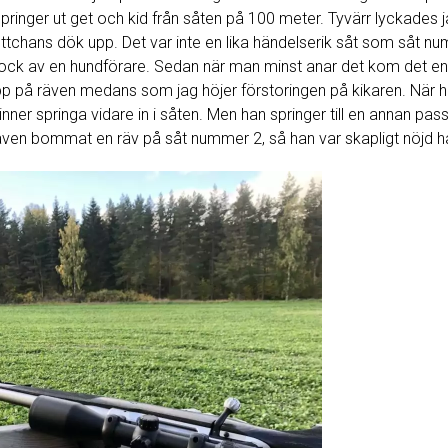
 springer ut get och kid från såten på 100 meter. Tyvärr lyckades
skottchans dök upp. Det var inte en lika händelserik såt som såt nu
l bock av en hundförare. Sedan när man minst anar det kom det en
pp på räven medans som jag höjer förstoringen på kikaren. När ha
ner springa vidare in i såten. Men han springer till en annan pass
ven bommat en räv på såt nummer 2, så han var skapligt nöjd h