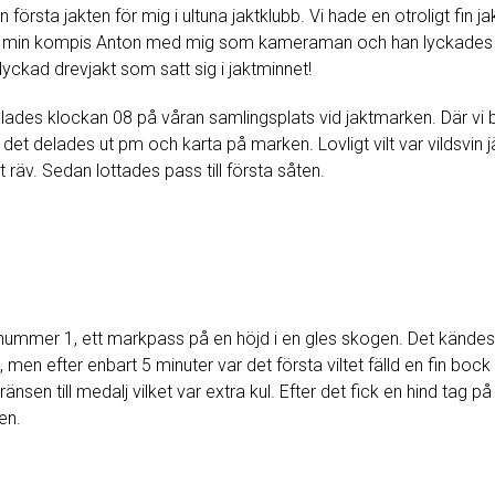
n första jakten för mig i ultuna jaktklubb. Vi hade en otroligt fin
hade min kompis Anton med mig som kameraman och han lyckades f
lyckad drevjakt som satt sig i jaktminnet!
lades klockan 08 på våran samlingsplats vid jaktmarken. Där vi 
 det delades ut pm och karta på marken. Lovligt vilt var vildsvin j
 räv. Sedan lottades pass till första såten.
nummer 1, ett markpass på en höjd i en gles skogen. Det kändes 
 men efter enbart 5 minuter var det första viltet fälld en fin boc
änsen till medalj vilket var extra kul. Efter det fick en hind tag på
en.