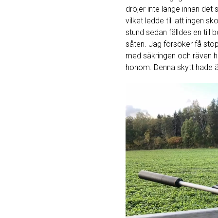
dröjer inte länge innan det
vilket ledde till att ingen 
stund sedan fälldes en til
såten. Jag försöker få sto
med säkringen och räven hin
honom. Denna skytt hade ä