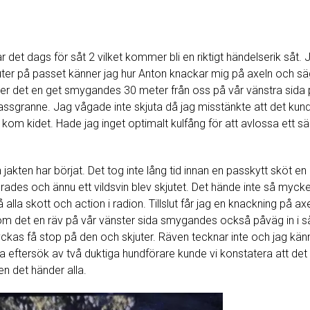
ar det dags för såt 2 vilket kommer bli en riktigt händelserik såt. 
nuter på passet känner jag hur Anton knackar mig på axeln och s
mer det en get smygandes 30 meter från oss på vår vänstra sida p
assgranne. Jag vågade inte skjuta då jag misstänkte att det kund
om kidet. Hade jag inget optimalt kulfång för att avlossa ett säk
jakten har börjat. Det tog inte lång tid innan en passkytt sköt e
erades och ännu ett vildsvin blev skjutet. Det hände inte så myck
å alla skott och action i radion. Tillslut får jag en knackning på 
m det en räv på vår vänster sida smygandes också påväg in i såt
yckas få stop på den och skjuter. Räven tecknar inte och jag kän
iga eftersök av två duktiga hundförare kunde vi konstatera att d
en det händer alla.