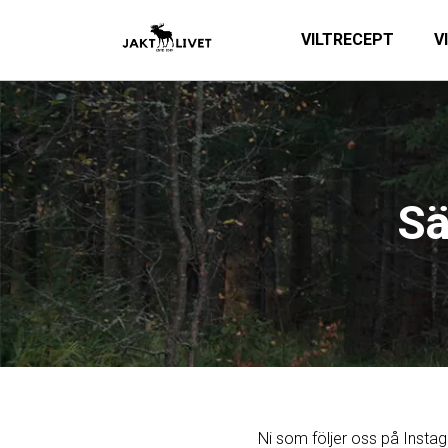
VILTRECEPT
V
Sä
Ni som följer oss på Instag