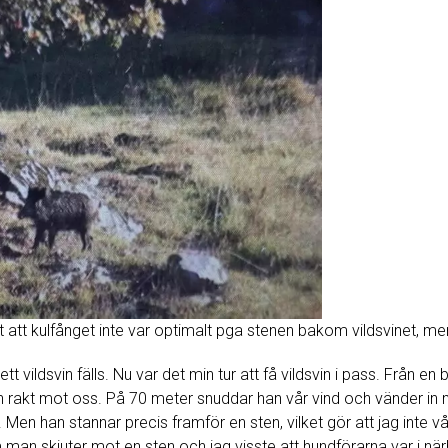
 att kulfånget inte var optimalt pga stenen bakom vildsvinet, men
tt vildsvin fälls. Nu var det min tur att få vildsvin i pass. Från 
en rakt mot oss. På 70 meter snuddar han vår vind och vänder in 
Men han stannar precis framför en sten, vilket gör att jag inte vå
 man skjuter mot en sten och jag visste att hundförarna var i när