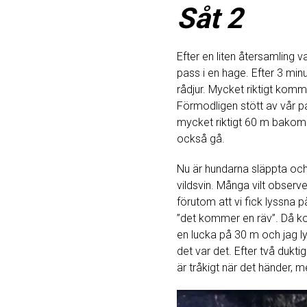
Såt 2
Efter en liten återsamling v
pass i en hage. Efter 3 mi
rådjur. Mycket riktigt kom
Förmodligen stött av vår p
mycket riktigt 60 m bakom k
också gå.
Nu är hundarna släppta och 
vildsvin. Många vilt observ
förutom att vi fick lyssna p
”det kommer en räv”. Då ko
en lucka på 30 m och jag l
det var det. Efter två dukt
är tråkigt när det händer, m