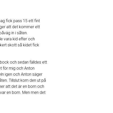
Jag fick pass 15 ett fint
äger att det kommer ett
åväg in i såten.
e vara kid efter och
ert skott så kidet fick
n bock och sedan fälldes ett
et för mig och Anton
axeln igen och Anton säger
en. Tillslut kom den ut på
ner att det är en bom och
et var en bom. Men men det