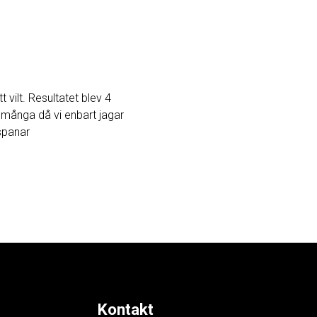
vilt. Resultatet blev 4
å många då vi enbart jagar
spanar
Kontakt