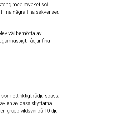
 jaktdag med mycket sol.
ilma några fina sekvenser.
blev väl bemötta av
ägarmässigt, rådjur fina
som ett riktigt rådjurspass.
k av en av pass skyttarna.
 en grupp vildsvin på 10 djur