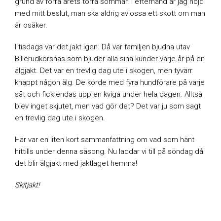
grund av förra årets torra sommar. I efterhand är jag nöjd
med mitt beslut, man ska aldrig avlossa ett skott om man
är osäker.
I tisdags var det jakt igen. Då var familjen bjudna utav
Billerudkorsnäs som bjuder alla sina kunder varje år på en
älgjakt. Det var en trevlig dag ute i skogen, men tyvärr
knappt någon älg. De körde med fyra hundförare på varje
såt och fick endas upp en kviga under hela dagen. Alltså
blev inget skjutet, men vad gör det? Det var ju som sagt
en trevlig dag ute i skogen.
Här var en liten kort sammanfattning om vad som hänt
hittills under denna säsong. Nu laddar vi till på söndag då
det blir älgjakt med jaktlaget hemma!
Skitjakt!