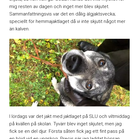
mig resten av dagen och inget mer blev skjutet.
Sammanfattningsvis var det en dålig älgjaktsvecka;
speciellt för hemmajaktlaget då vi inte skjutit något mer
än kalven.
I lördags var det jakt med jaktlaget på SLU och viltmiddag
på kvällen på skolan. Tyvärr blev inget skjutet, men jag
fick se en del djur. Första såten fick jag ett fint pass på
en höjd vid en ungskog. Precis när jag laddat bössan