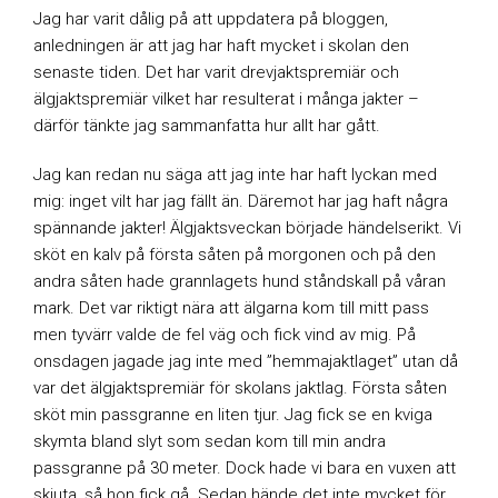
Jag har varit dålig på att uppdatera på bloggen,
anledningen är att jag har haft mycket i skolan den
senaste tiden. Det har varit drevjaktspremiär och
älgjaktspremiär vilket har resulterat i många jakter –
därför tänkte jag sammanfatta hur allt har gått.
Jag kan redan nu säga att jag inte har haft lyckan med
mig: inget vilt har jag fällt än. Däremot har jag haft några
spännande jakter! Älgjaktsveckan började händelserikt. Vi
sköt en kalv på första såten på morgonen och på den
andra såten hade grannlagets hund ståndskall på våran
mark. Det var riktigt nära att älgarna kom till mitt pass
men tyvärr valde de fel väg och fick vind av mig. På
onsdagen jagade jag inte med ”hemmajaktlaget” utan då
var det älgjaktspremiär för skolans jaktlag. Första såten
sköt min passgranne en liten tjur. Jag fick se en kviga
skymta bland slyt som sedan kom till min andra
passgranne på 30 meter. Dock hade vi bara en vuxen att
skjuta, så hon fick gå. Sedan hände det inte mycket för