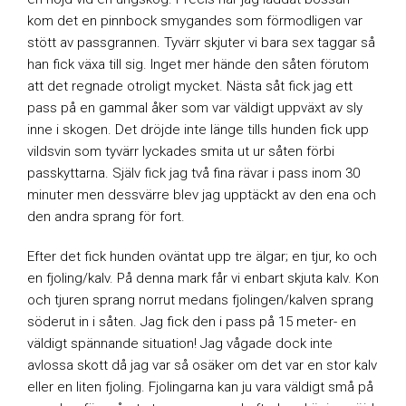
kom det en pinnbock smygandes som förmodligen var
stött av passgrannen. Tyvärr skjuter vi bara sex taggar så
han fick växa till sig. Inget mer hände den såten förutom
att det regnade otroligt mycket. Nästa såt fick jag ett
pass på en gammal åker som var väldigt uppväxt av sly
inne i skogen. Det dröjde inte länge tills hunden fick upp
vildsvin som tyvärr lyckades smita ut ur såten förbi
passkyttarna. Själv fick jag två fina rävar i pass inom 30
minuter men dessvärre blev jag upptäckt av den ena och
den andra sprang för fort.
Efter det fick hunden oväntat upp tre älgar; en tjur, ko och
en fjoling/kalv. På denna mark får vi enbart skjuta kalv. Kon
och tjuren sprang norrut medans fjolingen/kalven sprang
söderut in i såten. Jag fick den i pass på 15 meter- en
väldigt spännande situation! Jag vågade dock inte
avlossa skott då jag var så osäker om det var en stor kalv
eller en liten fjoling. Fjolingarna kan ju vara väldigt små på