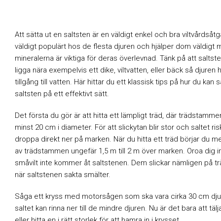
Att sätta ut en saltsten är en väldigt enkel och bra viltvårdsåtg
väldigt populärt hos de flesta djuren och hjälper dom väldigt 
mineralerna är viktiga för deras överlevnad. Tänk på att saltst
ligga nära exempelvis ett dike, viltvatten, eller bäck så djuren
tillgång till vatten. Här hittar du ett klassisk tips på hur du kan s
saltsten på ett effektivt sätt.
Det första du gör är att hitta ett lämpligt träd, där trädstamme
minst 20 cm i diameter. För att slickytan blir stor och saltet ris
droppa direkt ner på marken. När du hitta ett träd börjar du m
av trädstammen ungefär 1,5 m till 2 m över marken. Oroa dig in
småvilt inte kommer åt saltstenen. Dem slickar nämligen på 
när saltstenen sakta smälter.
Såga ett kryss med motorsågen som ska vara cirka 30 cm djup
saltet kan rinna ner till de mindre djuren. Nu är det bara att täl
eller hitta en i rätt storlek för att hamra in i krysset