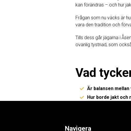
kan förändras – och hur jak
Frågan som nu väcks är hur 
vara den tradition och för
Tills dess går jägarna i Ås
ovanlig tystnad, som också 
Vad tycke
Är balansen mellan v
Hur borde jakt och 
Navigera