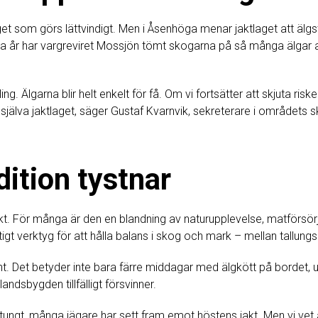
 inget som görs lättvindigt. Men i Åsenhöga menar jaktlaget att äl
a år har vargreviret Mossjön tömt skogarna på så många älgar at
g. Älgarna blir helt enkelt för få. Om vi fortsätter att skjuta risk
h själva jaktlaget, säger Gustaf Kvarnvik, sekreterare i områdets 
dition tystnar
kt. För många är den en blandning av naturupplevelse, matförsörj
igt verktyg för att hålla balans i skog och mark – mellan tallungs
nt. Det betyder inte bara färre middagar med älgkött på bordet, 
andsbygden tillfälligt försvinner.
s tungt, många jägare har sett fram emot höstens jakt. Men vi vet