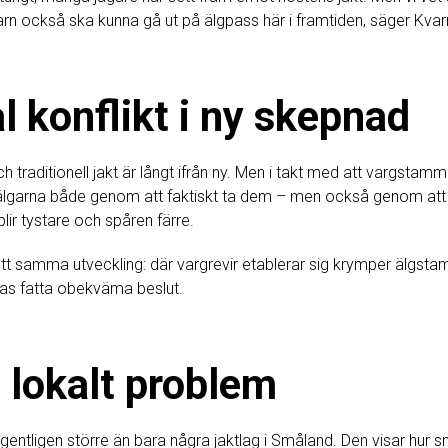
barn också ska kunna gå ut på älgpass här i framtiden, säger Kvar
 konflikt i ny skepnad
h traditionell jakt är långt ifrån ny. Men i takt med att vargstamm
 älgarna både genom att faktiskt ta dem – men också genom att
ir tystare och spåren färre.
sett samma utveckling: där vargrevir etablerar sig krymper älgst
gas fatta obekväma beslut.
 lokalt problem
gentligen större än bara några jaktlag i Småland. Den visar hur 