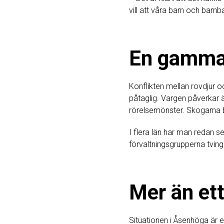
vill att våra barn och barn
En gammal
Konflikten mellan rovdjur oc
påtaglig. Vargen påverkar
rörelsemönster. Skogarna bl
I flera län har man redan 
förvaltningsgrupperna tvin
Mer än ett
Situationen i Åsenhöga är e