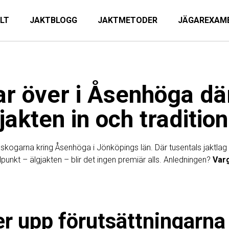
ILT
JAKTBLOGG
JAKTMETODER
JÄGAREXAM
ar över i Åsenhöga dä
gjakten in och traditio
t i skogarna kring Åsenhöga i Jönköpings län. Där tusentals jaktlag
dpunkt – älgjakten – blir det ingen premiär alls. Anledningen?
Var
er upp förutsättningarna