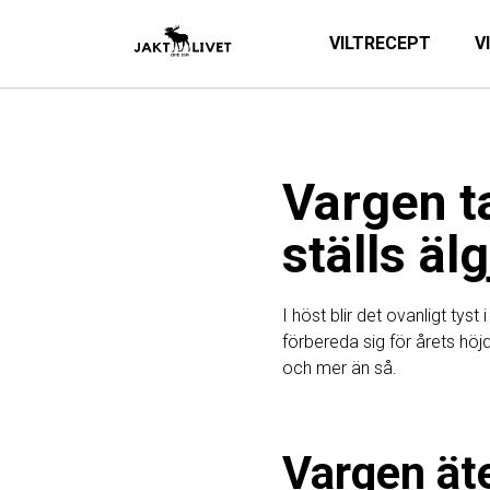
VILTRECEPT
V
Vargen t
ställs äl
I höst blir det ovanligt tys
förbereda sig för årets höj
och mer än så.
Vargen ät