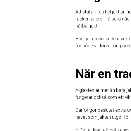
Att ställa in en hel jakt är
räcker längre. På bara någr
hållbar jakt.
– Vi ser en oroande utvecklin
för både viltförvaltning oc
När en tra
Älgjakten är mer än bara ja
fungerar också som ett vikt
Därför gör beslutet extra o
navet som jakten utgör för l
– Det är klart att det känn