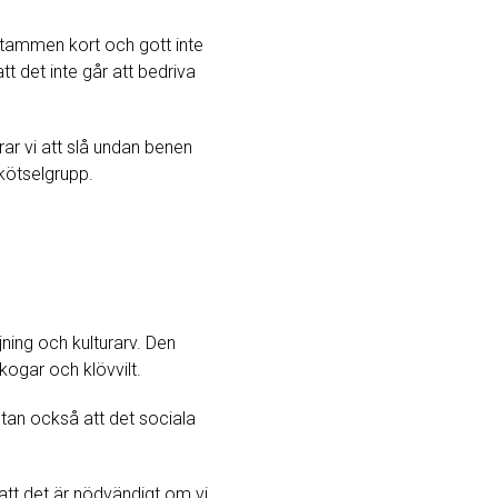
gstammen kort och gott inte
t det inte går att bedriva
erar vi att slå undan benen
skötselgrupp.
ning och kulturarv. Den
kogar och klövvilt.
utan också att det sociala
 att det är nödvändigt om vi