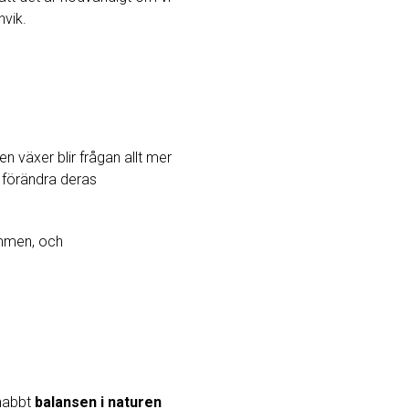
nvik.
en växer blir frågan allt mer
 förändra deras
ammen, och
snabbt
balansen i naturen