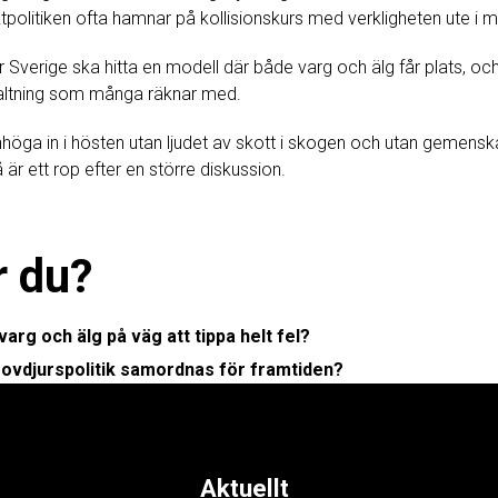
tpolitiken ofta hamnar på kollisionskurs med verkligheten ute i 
Sverige ska hitta en modell där både varg och älg får plats, och
valtning som många räknar med.
enhöga in i hösten utan ljudet av skott i skogen och utan gemens
är ett rop efter en större diskussion.
r du?
arg och älg på väg att tippa helt fel?
rovdjurspolitik samordnas för framtiden?
Aktuellt