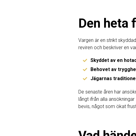
Den heta 
Vargen är en strikt skyddad
reviren och beskriver en var
Skyddet av en hotad
Behovet av trygghet
Jägarnas traditioner
De senaste åren har ansökni
långt ifrån alla ansökningar
bevis, något som ökat frust
Vad hände