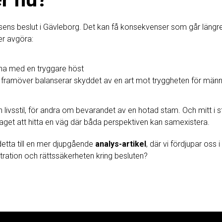
elsens beslut i Gävleborg. Det kan få konsekvenser som går längr
r avgöra:
na med en tryggare höst
n framöver balanserar skyddet av en art mot tryggheten för männ
 livsstil, för andra om bevarandet av en hotad stam. Och mitt i
aget att hitta en väg där båda perspektiven kan samexistera.
 detta till en mer djupgående
analys-artikel
, där vi fördjupar oss 
tration och rättssäkerheten kring besluten?