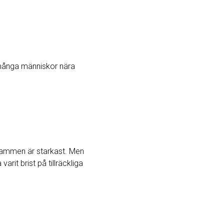
r många människor nära
gstammen är starkast. Men
rit brist på tillräckliga