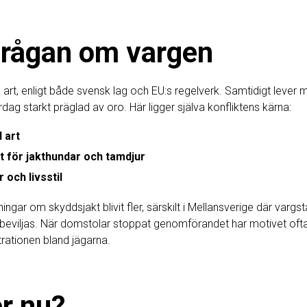
frågan om vargen
 art, enligt både svensk lag och EU:s regelverk. Samtidigt leve
dag starkt präglad av oro. Här ligger själva konfliktens kärna:
 art
 för jakthundar och tamdjur
 och livsstil
ngar om skyddsjakt blivit fler, särskilt i Mellansverige där var
 beviljas. När domstolar stoppat genomförandet har motivet ofta va
rationen bland jägarna.
r nu?