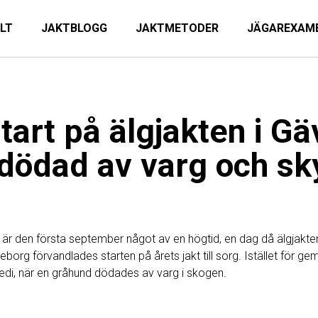
ILT
JAKTBLOGG
JAKTMETODER
JÄGAREXAM
tart på älgjakten i G
dödad av varg och sk
 är den första september något av en högtid, en dag då älgjakte
ävleborg förvandlades starten på årets jakt till sorg. Istället för 
di, när en gråhund dödades av varg i skogen.