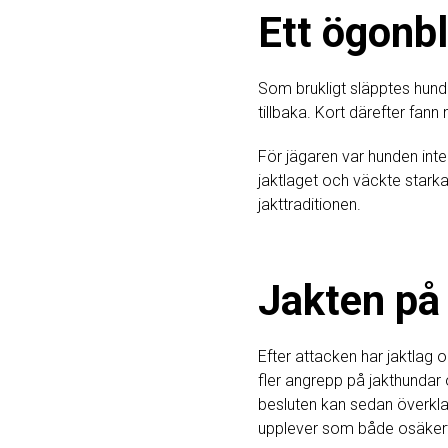
Ett ögonbl
Som brukligt släpptes hunde
tillbaka. Kort därefter fan
För jägaren var hunden int
jaktlaget och väckte stark
jakttraditionen.
Jakten på
Efter attacken har jaktlag
fler angrepp på jakthundar
besluten kan sedan överkla
upplever som både osäkert