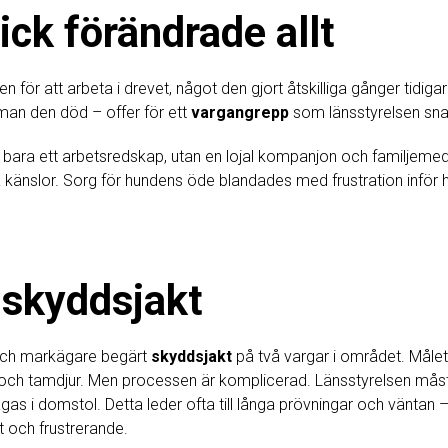
ick förändrade allt
n för att arbeta i drevet, något den gjort åtskilliga gånger tidig
n man den död – offer för ett
vargangrepp
som länsstyrelsen sna
e bara ett arbetsredskap, utan en lojal kompanjon och familjem
a känslor. Sorg för hundens öde blandades med frustration inför 
 skyddsjakt
 och markägare begärt
skyddsjakt
på två vargar i området. Målet 
 och tamdjur. Men processen är komplicerad. Länsstyrelsen måste 
gas i domstol. Detta leder ofta till långa prövningar och väntan
 och frustrerande.