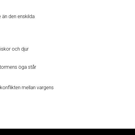
e än den enskilda
iskor och djur
 stormens öga står
i konflikten mellan vargens