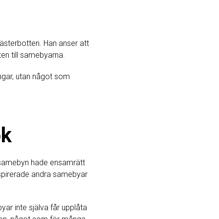
ästerbotten. Han anser att
kten till samebyarna.
ingar, utan något som
ok
t samebyn hade ensamrätt
inspirerade andra samebyar
yar inte själva får upplåta