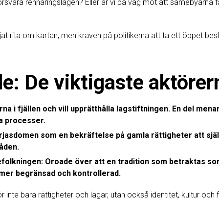
svara rennäringslagen? Eller är vi på väg mot att samebyarna får
t rita om kartan, men kraven på politikerna att ta ett öppet besl
e: De viktigaste aktörer
 i fjällen och vill upprätthålla lagstiftningen. En del mena
ska processer.
rjasdomen som en bekräftelse på gamla rättigheter att sjä
råden.
efolkningen:
Oroade över att en tradition som betraktas 
r mer begränsad och kontrollerad.
r inte bara rättigheter och lagar, utan också identitet, kultur och