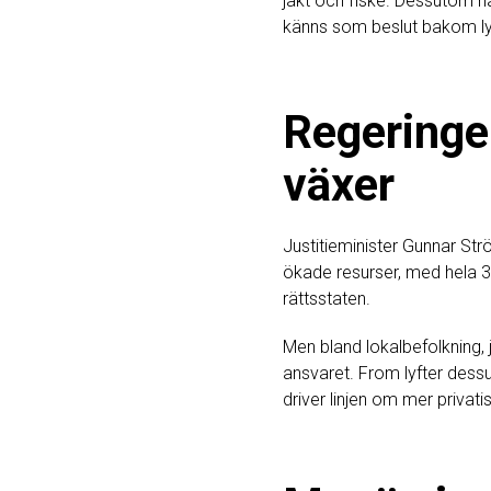
jakt och fiske. Dessutom har
känns som beslut bakom ly
Regeringe
växer
Justitieminister Gunnar Str
ökade resurser, med hela 30
rättsstaten.
Men bland lokalbefolkning, 
ansvaret. From lyfter dess
driver linjen om mer privati