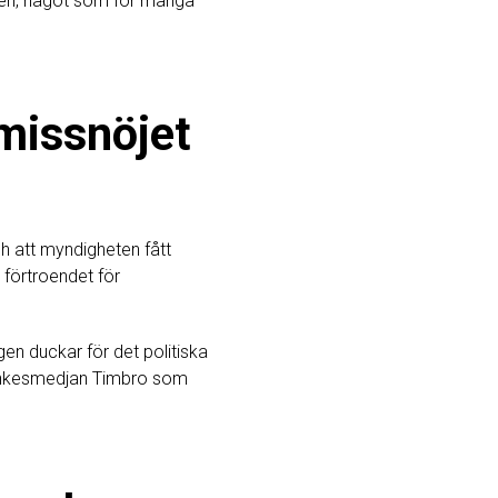
tdomen, något som för många
missnöjet
ch att myndigheten fått
 förtroendet för
gen duckar för det politiska
 tankesmedjan Timbro som