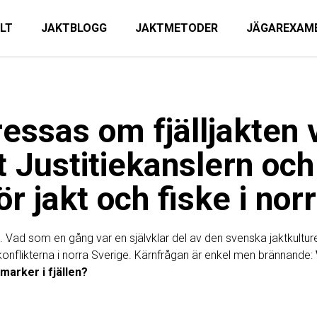
ILT
JAKTBLOGG
JAKTMETODER
JÄGAREXAM
ressas om fjälljakten
t Justitiekanslern oc
ör jakt och fiske i norr
n. Vad som en gång var en självklar del av den svenska jaktkulturen
konflikterna i norra Sverige. Kärnfrågan är enkel men brännande:
marker i fjällen?