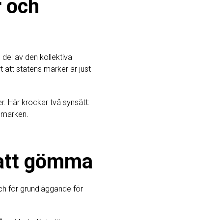
r och
 del av den kollektiva
t att statens marker är just
. Här krockar två synsätt:
l marken.
 att gömma
 och för grundläggande för