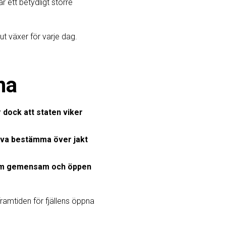
 ett betydligt större
ut växer för varje dag.
na
r dock att staten viker
lva bestämma över jakt
som gemensam och öppen
 framtiden för fjällens öppna