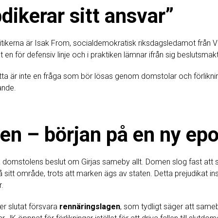
dikerar sitt ansvar”
itikerna är Isak From, socialdemokratisk riksdagsledamot från V
lt en för defensiv linje och i praktiken lämnar ifrån sig beslutsma
etta är inte en fråga som bör lösas genom domstolar och förlikn
ande.
en – början på en ny ep
 domstolens beslut om Girjas sameby allt. Domen slog fast at
på sitt område, trots att marken ägs av staten. Detta prejudikat 
r.
er slutat försvara
rennäringslagen
, som tydligt säger att sameb