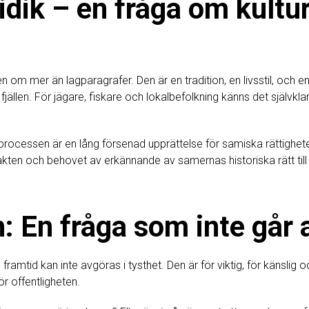
idik – en fråga om kultu
n om mer än lagparagrafer. Den är en tradition, en livsstil, och en
ällen. För jägare, fiskare och lokalbefolkning känns det självklar
rocessen är en lång försenad upprättelse för samiska rättigheter
lljakten och behovet av erkännande av samernas historiska rätt til
n: En fråga som inte går
ns framtid kan inte avgöras i tysthet. Den är för viktig, för känslig
för offentligheten.