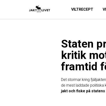
VILTRECEPT
V
Staten p
kritik mo
framtid f
Det stormar kring fjälljakte
de mest laddade politiska 
jakt och fiske på statens 