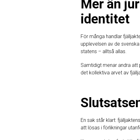
Mer än jur
identitet
För många handlar fjälljakte
upplevelsen av de svenska fj
statens – alltså allas.
Samtidigt menar andra att p
det kollektiva arvet av fjä
Slutsatse
En sak står klart: fjälljakte
att lösas i förlikningar utan