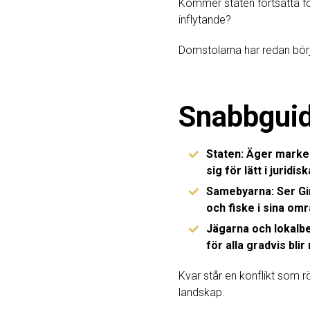
Kommer staten fortsätta för
inflytande?
Domstolarna har redan börja
Snabbguid
Staten:
Äger markerna
sig för lätt i juridi
Samebyarna:
Ser Gi
och fiske i sina om
Jägarna och lokalb
för alla gradvis bli
Kvar står en konflikt som rö
landskap.