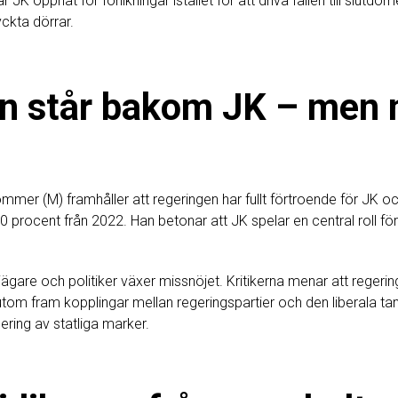
 JK öppnat för förlikningar istället för att driva fallen till slu
ckta dörrar.
n står bakom JK – men 
ömmer (M) framhåller att regeringen har fullt förtroende för JK o
 procent från 2022. Han betonar att JK spelar en central roll för
jägare och politiker växer missnöjet. Kritikerna menar att regerin
utom fram kopplingar mellan regeringspartier och den liberala
sering av statliga marker.