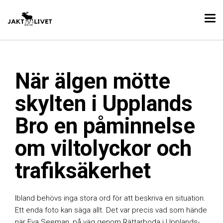
När älgen mötte
skylten i Upplands
Bro en påminnelse
om viltolyckor och
trafiksäkerhet
Ibland behövs inga stora ord för att beskriva en situation.
Ett enda foto kan säga allt. Det var precis vad som hände
när Eva Seeman, på väg genom Rättarboda i Upplands-