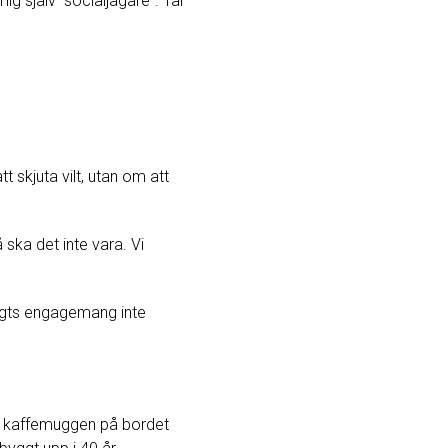
ig själv ”socialjägare”. Tar
 skjuta vilt, utan om att
 ska det inte vara. Vi
engts engagemang inte
n, kaffemuggen på bordet