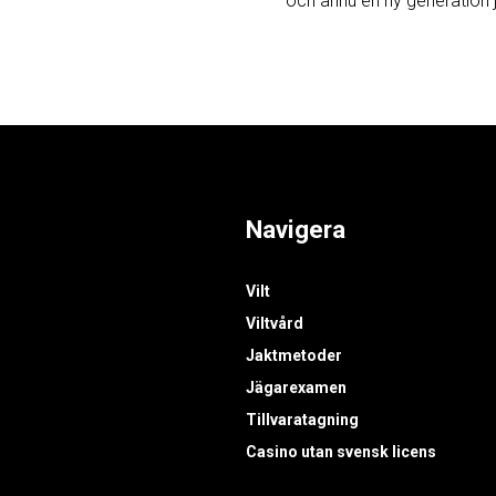
och ännu en ny generation j
Navigera
Vilt
Viltvård
Jaktmetoder
Jägarexamen
Tillvaratagning
Casino utan svensk licens