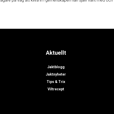
ägare på väg att kliva in i gemenskapen han själv varit med och 
Aktuellt
Jaktblogg
Jaktnyheter
Tips & Trix
Viltrecept