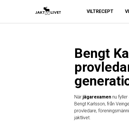
VILTRECEPT
V
Bengt Ka
provleda
generati
När
jägarexamen
nu fyller
Bengt Karlsson, från Veinge
provledare, föreningsmännis
jaktlivet.