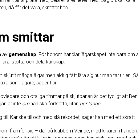
n får träffa, prata med, dela erfarenheter med. Jag brukar kalla m
en, då får det vara, skrattar han.
m smittar
n av
gemenskap
. För honom handlar jägarskapet inte bara om att
t lära, stötta och dela kunskap.
 skjutit många älgar men aldrig fått lära sig hur man tar ur en. Så
växa som jägare, säger han.
rovledare och otaliga timmar på skjutbanan är det tydligt att B
gan är inte
om
han ska fortsätta, utan
hur länge.
g till. Kanske till och med slå rekordet, säger han med ett skratt.
om framför sig – där på klubben i Veinge, med kikaren i hande