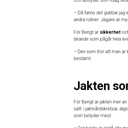
och attityder som idag sku
– Då fanns det gubbar jag i
andra rutiner. Jägare är 
För Bengt är
sikkerhet
oc
lärande som pågår hela live
– Den som tror att man är k
bestämt.
Jakten som
För Bengt är jakten mer än 
sätt: i jaktvårdskretsar, 
som betyder mest.