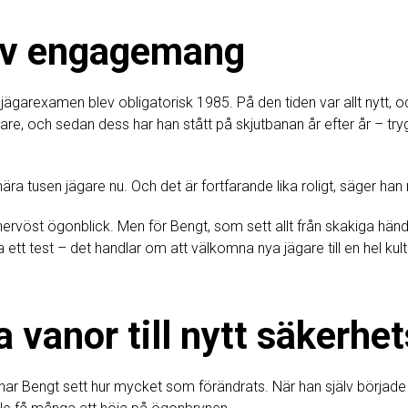
 av engagemang
ägarexamen blev obligatorisk 1985. På den tiden var allt nytt, o
re, och sedan dess har han stått på skjutbanan år efter år – try
ra tusen jägare nu. Och det är fortfarande lika roligt, säger han
nervöst ögonblick. Men för Bengt, som sett allt från skakiga händer 
ett test – det handlar om att välkomna nya jägare till en hel kult
 vanor till nytt säkerhe
ld har Bengt sett hur mycket som förändrats. När han själv börjad