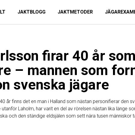
ILT
JAKTBLOGG
JAKTMETODER
JÄGAREXAM
rlsson firar 40 år so
re – mannen som for
on svenska jägare
 40 år finns det en man i Halland som nästan personifierar den sv
 utanför Laholm, har varit en del av rörelsen nästan lika länge 
ka och den ständige eldsjälen som sett nära tusen människor ta 