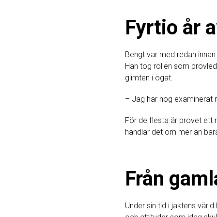
Fyrtio år
Bengt var med redan innan j
Han tog rollen som provleda
glimten i ögat.
– Jag har nog examinerat nä
För de flesta är provet ett 
handlar det om mer än bara 
Från gamla
Under sin tid i jaktens vär