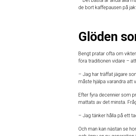
– Det bästa är ändå alla ma
de bort kaffepausen på jakt
Glöden so
Bengt pratar ofta om vikte
föra traditionen vidare – at
– Jag har träffat jägare som
måste hjälpa varandra att 
Efter fyra decennier som p
mattats av det minsta. Frå
– Jag tänker hålla på ett ta
Och man kan nästan se hon