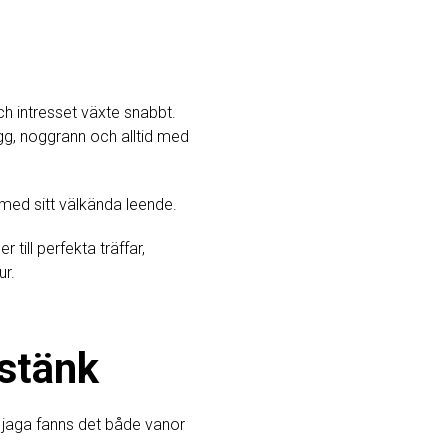
ch intresset växte snabbt.
gg, noggrann och alltid med
 med sitt välkända leende.
till perfekta träffar,
ur.
tstänk
e jaga fanns det både vanor