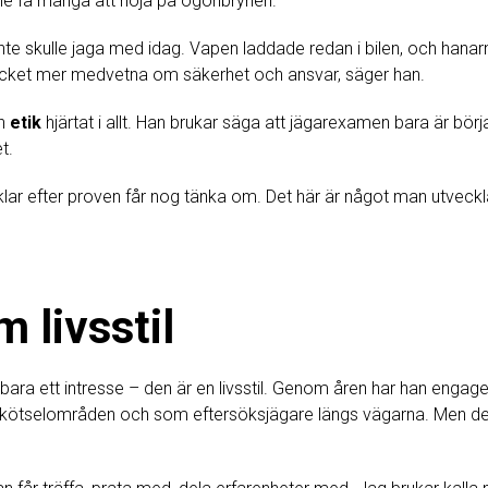
lle få många att höja på ögonbrynen.
nte skulle jaga med idag. Vapen laddade redan i bilen, och hanar
mycket mer medvetna om säkerhet och ansvar, säger han.
h
etik
hjärtat i allt. Han brukar säga att jägarexamen bara är börja
t.
lar efter proven får nog tänka om. Det här är något man utveckla
 livsstil
bara ett intresse – den är en livsstil. Genom åren har han engage
älgskötselområden och som eftersöksjägare längs vägarna. Men 