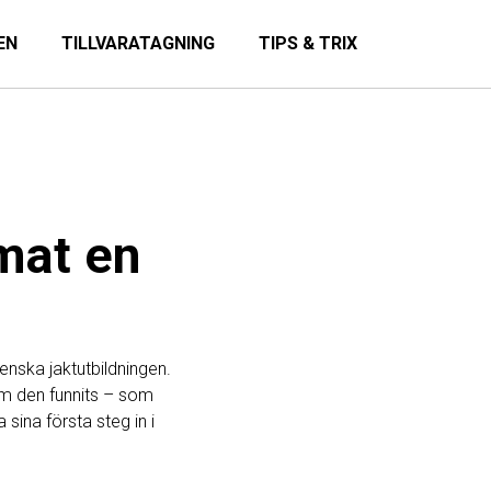
EN
TILLVARATAGNING
TIPS & TRIX
m
mat en
enska jaktutbildningen.
som den funnits – som
sina första steg in i